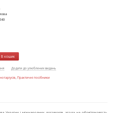
4
мова
240
В кошик
ння
Додати до улюблених видань
нотаріусів
,
Практичні посібники
а України і міжнародних договорів, згода на обов’язковість