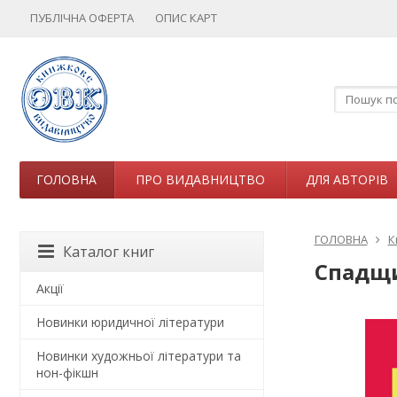
ПУБЛІЧНА ОФЕРТА
ОПИС КАРТ
ГОЛОВНА
ПРО ВИДАВНИЦТВО
ДЛЯ АВТОРІВ
ГОЛОВНА
К
Каталог книг
Спадщи
Акції
Новинки юридичної літератури
Новинки художньої літератури та
нон-фікшн