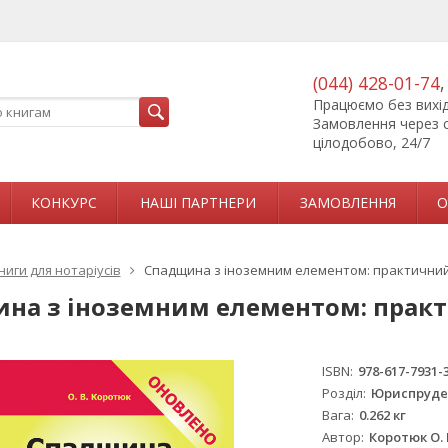
(044) 428-01-74
Працюємо без вихідн
Замовлення через 
цілодобово, 24/7
КОНКУРС
НАШІ ПАРТНЕРИ
ЗАМОВЛЕННЯ
О
ниги для нотаріусів
Спадщина з іноземним елементом: практичний
на з іноземним елементом: прак
ISBN
978-617-7931-
Розділ
Юриспруде
Вага
0.262 кг
Автор
Коротюк О. 