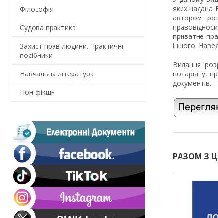
яких надана 
Філософія
автором роз
правовідноси
Судова практика
приватне пра
іншого. Навед
Захист прав людини. Практичні
посібники
Видання розр
Навчальна література
нотаріату, п
документів.
Нон-фікшн
РАЗОМ З 