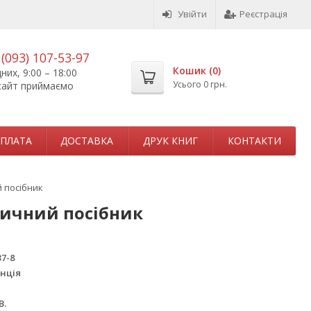
Увійти
Реєстрація
,
(093) 107-53-97
Кошик (
0
)
их, 9:00 – 18:00
Усього
0 грн.
сайт приймаємо
ПЛАТА
ДОСТАВКА
ДРУК КНИГ
КОНТАКТИ
 посібник
тичний посібник
37-8
нція
В.