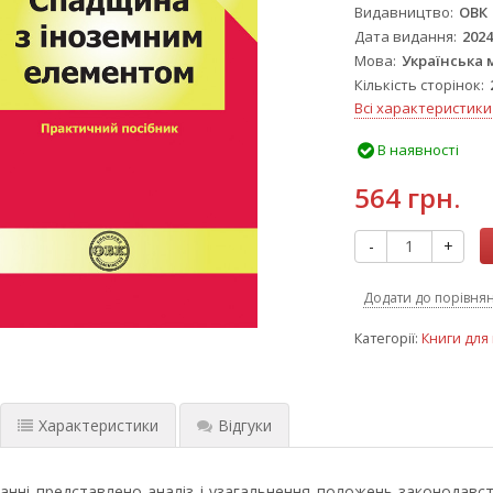
Видавництво
ОВК
Дата видання
202
Мова
Українська 
Кількість сторінок
Всі характеристики
В наявності
564 грн.
-
+
Додати до порівня
Категорії:
Книги для 
Характеристики
Відгуки
анні представлено аналіз і узагальнення положень законодавств