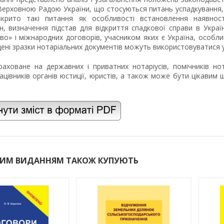
Верховною Радою України, що стосуються питань успадкування, 
крито такі питання як особливості встановлення наявност
н, визначення підстав для відкриття спадкової справи в Укра
во» і міжнародних договорів, учасником яких є Україна, особли
ені зразки нотаріальних документів можуть використовуватися у 
аховане на державних і приватних нотаріусів, помічників нота
рацівників органів юстиції, юристів, а також може бути цікавим
ЦИМ ВИДАННЯМ ТАКОЖ КУПУЮТЬ