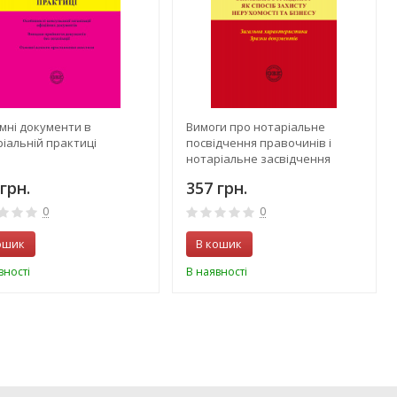
мні документи в
Вимоги про нотаріальне
іальній практиці
посвідчення правочинів і
нотаріальне засвідчення
справжності підпису: загальна
грн.
357 грн.
характеристика; зразки
документів
0
0
ошик
В кошик
вності
В наявності