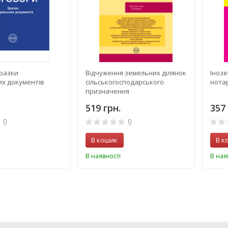
зразки
Відчуження земельних ділянок
Інозе
их документів
сільськогосподарського
нотар
призначення
519 грн.
357 
0
0
В кошик
В к
В наявності
В ная