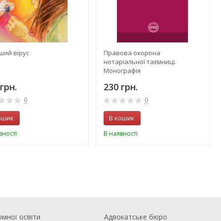
ший вірус
Правова охорона
нотаріальної таємниці.
Монографія
грн.
230 грн.
0
0
ошик
В кошик
вності
В наявності
омної освіти
Адвокатське бюро