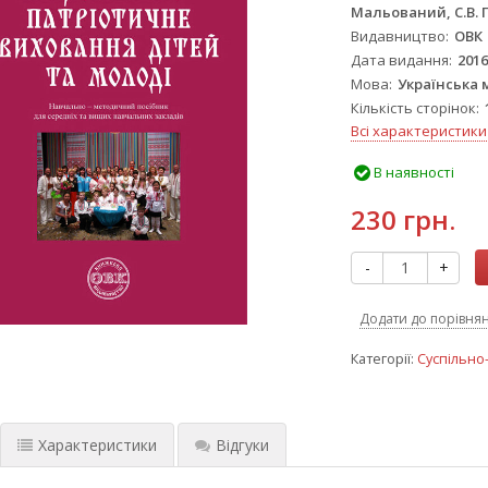
Мальований, С.В. П
Видавництво
ОВК
Дата видання
201
Мова
Українська 
Кількість сторінок
Всі характеристики
В наявності
230 грн.
-
+
Додати до порівня
Категорії:
Суспільно
Характеристики
Відгуки