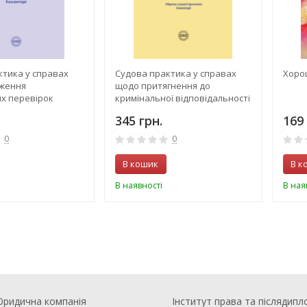
ктика у справах
Судова практика у справах
Хоро
ження
щодо притягнення до
х перевірок
кримінальної відповідальності
Збірник судової
нотаріусів і працівників
345 грн.
169 
оментарі
нотаріальних контор
0
0
В кошик
В к
В наявності
В ная
ридична компанія
Інститут права та післядипл