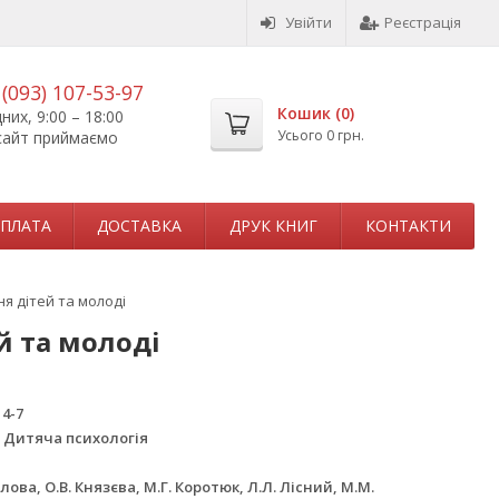
Увійти
Реєстрація
,
(093) 107-53-97
Кошик (
0
)
их, 9:00 – 18:00
Усього
0 грн.
сайт приймаємо
ПЛАТА
ДОСТАВКА
ДРУК КНИГ
КОНТАКТИ
я дітей та молоді
й та молоді
14-7
 Дитяча психологія
лова, О.В. Князєва, М.Г. Коротюк, Л.Л. Лісний, М.М.