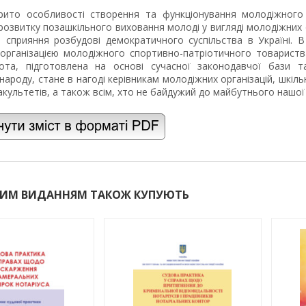
крито особливості створення та функціонування молодіжного
 розвитку позашкільного виховання молоді у вигляді молодіжних 
і сприяння розбудові демократичного суспільства в Україні. В
 організацією молодіжного спортивно-патріотичного товарист
ота, підготовлена на основі сучасної законодавчої бази та
 народу, стане в нагоді керівникам молодіжних організацій, шкі
культетів, а також всім, хто не байдужий до майбутнього нашої
ЦИМ ВИДАННЯМ ТАКОЖ КУПУЮТЬ