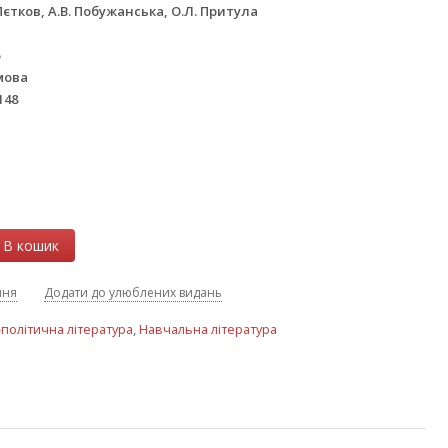
єтков, А.В. Побужанська, О.Л. Притула
6
мова
148
В кошик
ння
Додати до улюблених видань
-політична література
,
Навчальна література