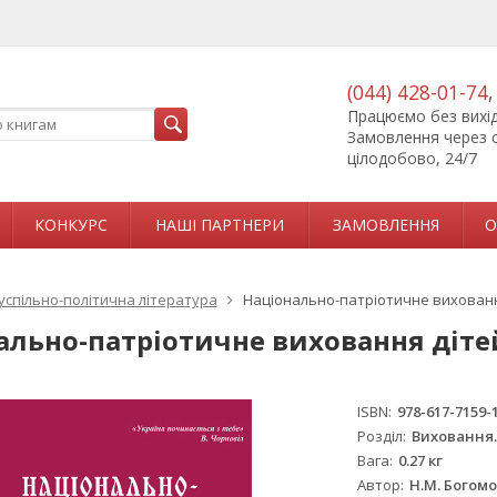
(044) 428-01-74
Працюємо без вихідн
Замовлення через 
цілодобово, 24/7
КОНКУРС
НАШІ ПАРТНЕРИ
ЗАМОВЛЕННЯ
О
успільно-політична література
Національно-патріотичне вихованн
ально-патріотичне виховання діте
ISBN
978-617-7159-
Розділ
Виховання.
Вага
0.27 кг
Автор
Н.М. Богомо