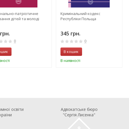
онально-патріотичне
Кримінальний кодекс
ання дітей та молоді
Республіки Польща
грн.
345 грн.
0
0
ошик
В кошик
вності
В наявності
омної освіти
Адвокатське бюро
країни
"Сергія Лисенка"