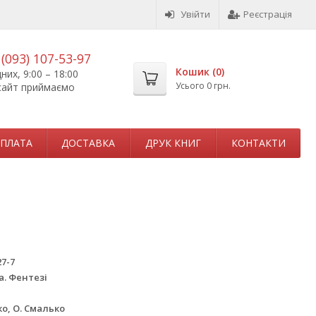
Увійти
Реєстрація
,
(093) 107-53-97
Кошик (
0
)
их, 9:00 – 18:00
Усього
0 грн.
сайт приймаємо
ПЛАТА
ДОСТАВКА
ДРУК КНИГ
КОНТАКТИ
27-7
. Фентезі
о, О. Смалько