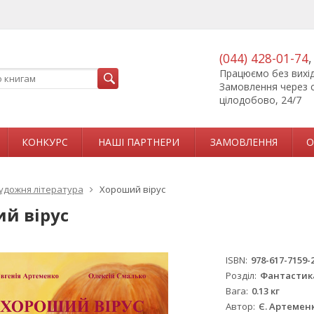
(044) 428-01-74
Працюємо без вихідн
Замовлення через 
цілодобово, 24/7
КОНКУРС
НАШІ ПАРТНЕРИ
ЗАМОВЛЕННЯ
О
удожня література
Хороший вірус
й вірус
ISBN
978-617-7159-
Розділ
Фантастика
Вага
0.13 кг
Автор
Є. Артеменк