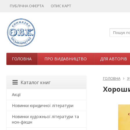
ПУБЛІЧНА ОФЕРТА
ОПИС КАРТ
ГОЛОВНА
ПРО ВИДАВНИЦТВО
ДЛЯ АВТОРІВ
ГОЛОВНА
Х
Каталог книг
Хороши
Акції
Новинки юридичної літератури
Новинки художньої літератури та
нон-фікшн