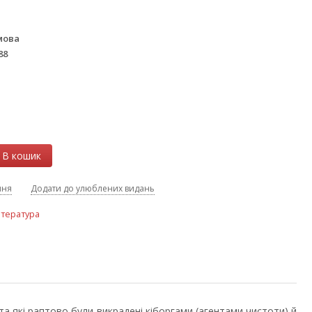
7
мова
88
В кошик
ння
Додати до улюблених видань
ітература
и та які раптово були викрадені кіборгами (агентами чистоти) й