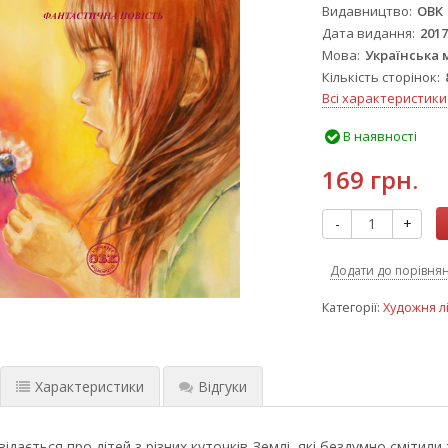
Видавництво
ОВК
Дата видання
201
Мова
Українська 
Кількість сторінок
Всі характеристики
В наявності
169 грн.
-
+
Додати до порівня
Категорії:
Художня л
Характеристики
Відгуки
відається про дітей з різних куточків Землі, які бездумно смітил