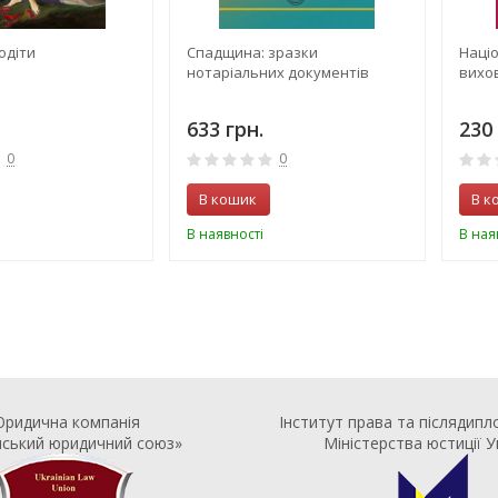
одіти
Спадщина: зразки
Наці
нотаріальних документів
вихов
633 грн.
230 
0
0
В кошик
В к
В наявності
В ная
ридична компанія
Інститут права та післядипл
нський юридичний союз»
Міністерства юстиції У