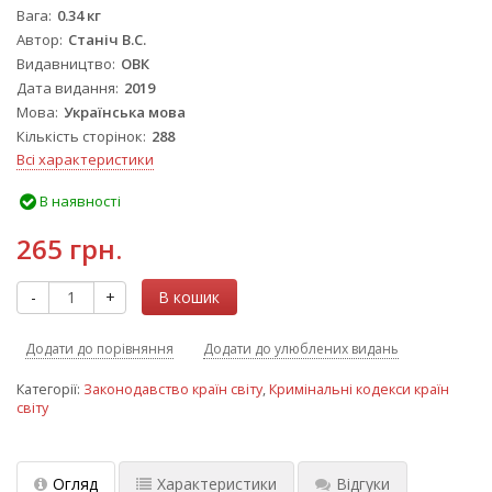
Вага
0.34 кг
Автор
Станіч В.С.
Видавництво
ОВК
Дата видання
2019
Мова
Українська мова
Кількість сторінок
288
Всі характеристики
В наявності
265 грн.
-
+
В кошик
Додати до порівняння
Додати до улюблених видань
Категорії:
Законодавство країн світу
,
Кримінальні кодекси країн
світу
Огляд
Характеристики
Відгуки