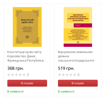
Конституції країн світу:
Відчуження земельних
Королівство Данія,
ділянок
Французька Республіка,
сільськогосподарського
Чеська Республіка,
призначення
368 грн.
519 грн.
Республіка Польща
0
0
В кошик
В кошик
В наявності
В наявності