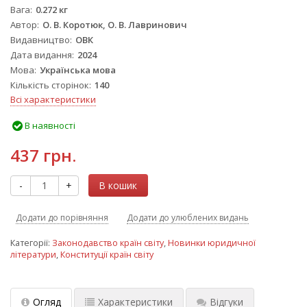
Вага
0.272 кг
Автор
О. В. Коротюк, О. В. Лавринович
Видавництво
ОВК
Дата видання
2024
Мова
Українська мова
Кількість сторінок
140
Всі характеристики
В наявності
437 грн.
-
+
В кошик
Додати до порівняння
Додати до улюблених видань
Категорії:
Законодавство країн світу
,
Новинки юридичної
літератури
,
Конституції країн світу
Огляд
Характеристики
Відгуки