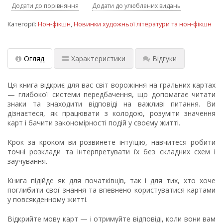
Додати до порівняння
Додати до улюблених видань
Категорії:
Нон-фікшн
,
Новинки художньої літератури та нон-фікшн
Огляд
Характеристики
Відгуки
Ця книга відкриє для вас світ ворожіння на гральних картах
— глибокої системи передбачення, що допомагає читати
знаки та знаходити відповіді на важливі питання. Ви
дізнаєтеся, як працювати з колодою, розуміти значення
карт і бачити закономірності подій у своєму житті.
Крок за кроком ви розвинете інтуїцію, навчитеся робити
точні розклади та інтерпретувати їх без складних схем і
заучування.
Книга підійде як для початківців, так і для тих, хто хоче
поглибити свої знання та впевнено користуватися картами
у повсякденному житті.
Відкрийте мову карт — і отримуйте відповіді, коли вони вам