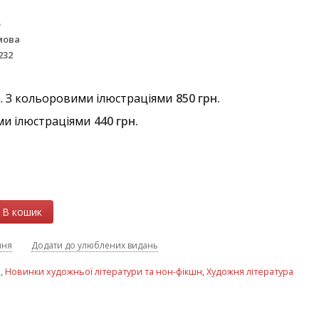
6
мова
232
. З кольоровими ілюстраціями
850 грн.
ми ілюстраціями
440 грн.
В кошик
ння
Додати до улюблених видань
н
,
Новинки художньої літератури та нон-фікшн
,
Художня література