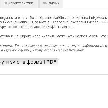
Характеристики
Відгуки
видання являє собою зібрання найбільш поширених і відомих міфі
вніх скандинавів. Книга містить авторські ілюстрації і детальни
туру і історію скандинавських міфів та легенд.
ховане на широке коло читачів і може бути корисним усім, хто ц
ахищені. Без письмового дозволу видавництва забороняється 
в будь-якій формі, у тому числі в мережі Інтернет.