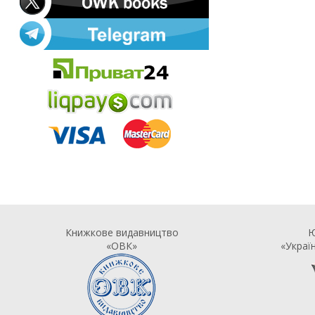
Книжкове видавництво
Ю
«ОВК»
«Украї