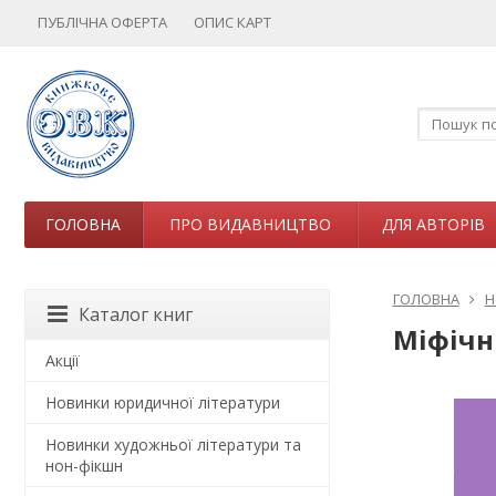
ПУБЛІЧНА ОФЕРТА
ОПИС КАРТ
ГОЛОВНА
ПРО ВИДАВНИЦТВО
ДЛЯ АВТОРІВ
ГОЛОВНА
Н
Каталог книг
Міфічні
Акції
Новинки юридичної літератури
Новинки художньої літератури та
нон-фікшн