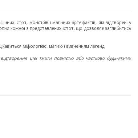
чних істот, монстрів і магічних артефактів, які відтворені у
й опис кожної з представлених істот, що дозволяє заглибитись
ікавиться міфологією, магією і вивченням легенд.
відтворення цієї книги повністю або частково будь-якими