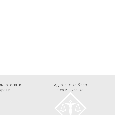
омної освіти
Адвокатське бюро
країни
"Сергія Лисенка"