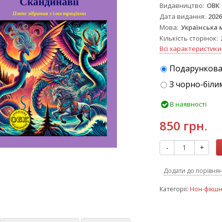
Видавництво
ОВК
Дата видання
202
Мова
Українська 
Кількість сторінок
Всі характеристики
Подарункова
З чорно-біли
В наявності
850 грн.
-
+
Додати до порівня
Категорії:
Нон-фікш