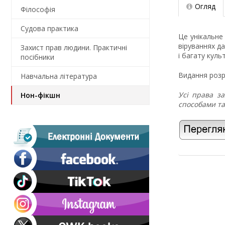
Огляд
Філософія
Судова практика
Це унікальне 
віруваннях да
Захист прав людини. Практичні
і багату куль
посібники
Видання розра
Навчальна література
Усі права з
Нон-фікшн
способами та 