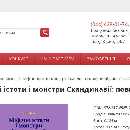
(044) 428-01-74
Працюємо без вихідн
Замовлення через 
цілодобово, 24/7
КОНКУРС
НАШІ ПАРТНЕРИ
ЗАМОВЛЕННЯ
О
он-фікшн
Міфічні істоти і монстри Скандинавії: повне зібрання з і
 істоти і монстри Скандинавії: по
ISBN
978-617-8585-
Розділ
Фантастика
Вага
0.489 кг
Автор
Олівія Стоу