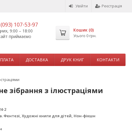
Увійти
Реєстрація
,
(093) 107-53-97
Кошик (
0
)
их, 9:00 – 18:00
Усього
0 грн.
сайт приймаємо
ПЛАТА
ДОСТАВКА
ДРУК КНИГ
КОНТАКТИ
люстраціями
вне зібрання з ілюстраціями
24-2
. Фентезі, Художні книги для дітей, Нон-фікшн
н