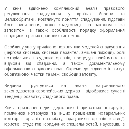
У книзі здійснено комплексний аналіз правового
регулювання спадкування у країнах Європи та
Великобританії. Розглянуто поняття спадкування, підстави
його виникнення, коло спадкоємців за законом і за
заповітом, а також особливості порядку оформлення
спадщини в різних правових системах.
Особливу увагу приділено порівнянню моделей спадкування
(чергова система, система парантел, змішані підходи), ролі
нотаріальних і судових органів, процедурі прийняття та
відмови від спадщини, а також документальному
оформленню спадкових прав. Окремо досліджено інститут
обов’язкової частки та межі свободи заповіту.
Видання ґрунтується на аналізі національного
законодавства європейських держав і відображає сучасні
тенденції розвитку спадкового права.
Книга призначена для державних і приватних нотаріусів,
помічників нотаріусів та інших працівників нотаріальних
контор і органів нотаріату, працівників органів юстиції,
юристів, студентів юридичних спеціальностей, науковців, а